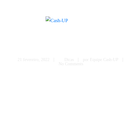
+55 (11) 97133-7934
21 fevereiro, 2022
Dicas
por
Equipe Cash-UP
No Comments
Conheça o perfil de seus
vendedores e torne a equipe
mais eficiente